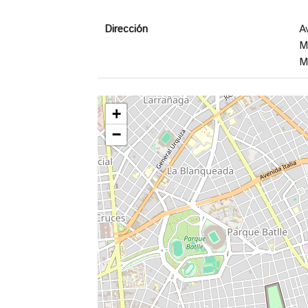
Dirección
A
M
M
+
−